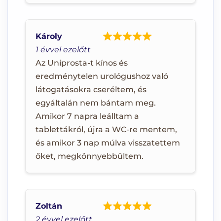
Károly
1 évvel ezelőtt
Az Uniprosta-t kínos és
eredménytelen urológushoz való
látogatásokra cseréltem, és
egyáltalán nem bántam meg.
Amikor 7 napra leálltam a
tablettákról, újra a WC-re mentem,
és amikor 3 nap múlva visszatettem
őket, megkönnyebbültem.
Zoltán
2 évvel ezelőtt