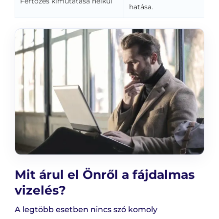
Fertőzés kimutatása nélkül
hatása.
Mit árul el Önről a fájdalmas
vizelés?
A legtöbb esetben nincs szó komoly