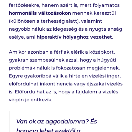
fertőzésekre, hanem azért is, mert folyamatos
hormonális változásokon
mennek keresztül
(különösen a terhesség alatt), valamint
nagyobb náluk az idegesség és a nyugtalanság
esélye, ami
hiperaktív hólyaghoz vezethet
.
Amikor azonban a férfiak elérik a középkort,
gyakran szembesülnek azzal, hogy a húgyúti
problémák náluk is fokozatosan megjelennek.
Egyre gyakoribbá válik a hirtelen vizelési inger,
előfordulhat
inkontinencia
vagy éjszakai vizelés
is. Előfordulhat az is, hogy a fájdalom a vizelés
végén jelentkezik.
Van ok az aggodalomra? És
hogyan lehet ezektől a