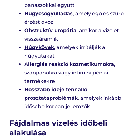
panaszokkal együtt
Húgycsőgyulladás
, amely égő és szúró
érzést okoz
Obstruktív uropátia
, amikor a vizelet
visszaáramlik
Húgykövek
, amelyek irritálják a
húgyutakat
Allergiás reakció kozmetikumokra
,
szappanokra vagy intim higiéniai
termékekre
Hosszabb ideje fennálló
prosztataproblémák
, amelyek inkább
idősebb korban jellemzők
Fájdalmas vizelés időbeli
alakulása