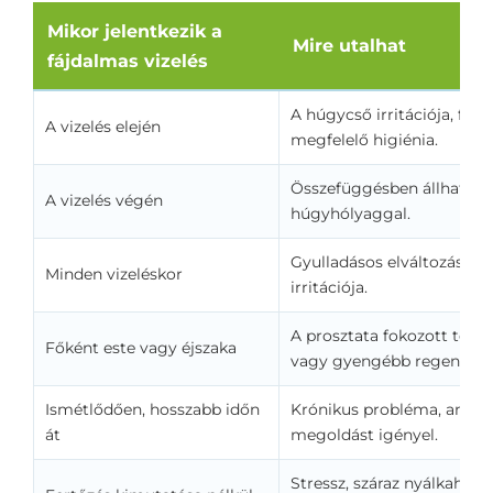
Mikor jelentkezik a
Mire utalhat
fájdalmas vizelés
A húgycső irritációja, fo
A vizelés elején
megfelelő higiénia.
Összefüggésben állhat a p
A vizelés végén
húgyhólyaggal.
Gyulladásos elváltozások 
Minden vizeléskor
irritációja.
A prosztata fokozott terhe
Főként este vagy éjszaka
vagy gyengébb regeneráci
Ismétlődően, hosszabb időn
Krónikus probléma, amely
át
megoldást igényel.
Stressz, száraz nyálkahárt