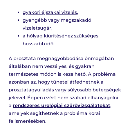
gyakori éjszakai vizelés,
gyengébb vagy megszakadó
vizeletsugár,
a hólyag kiürítéséhez szükséges
hosszabb idő.
A prosztata megnagyobbodása önmagában
általában nem veszélyes, és gyakran
természetes módon is kezelhető. A probléma
azonban az, hogy tünetei átfedhetnek a
prosztatagyulladás vagy súlyosabb betegségek
jeleivel. Éppen ezért nem szabad elhanyagolni
a
rendszeres urológiai szűrővizsgálatokat
,
amelyek segíthetnek a probléma korai
felismerésében.