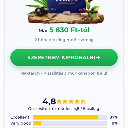
5 830 Ft-tól
Már
2 hónapra elegendő csomag
SZERETNÉM KIPRÓBÁLNI
Raktáron · Kiszállítás 3 munkanapon belül
4,8
Összesített értékelés: 4,8 / 5 csillag.
Excellent
87%
Very good
11%