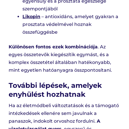
egyensúly és a prosztata egészsége
szempontjából
Likopin
– antioxidáns, amelyet gyakran a
prosztata védelmével hoznak
összefüggésbe
Különösen fontos ezek kombinációja
. Az
egyes összetevők kiegészítik egymást, és a
komplex összetétel általában hatékonyabb,
mint egyetlen hatóanyagra összpontosítani.
További lépések, amelyek
enyhülést hozhatnak
Ha az életmódbeli változtatások és a támogató
intézkedések ellenére sem javulnak a
panaszok, indokolt orvoshoz fordulni.
A
vizeletvizsgálat gyors
, egyszerű és