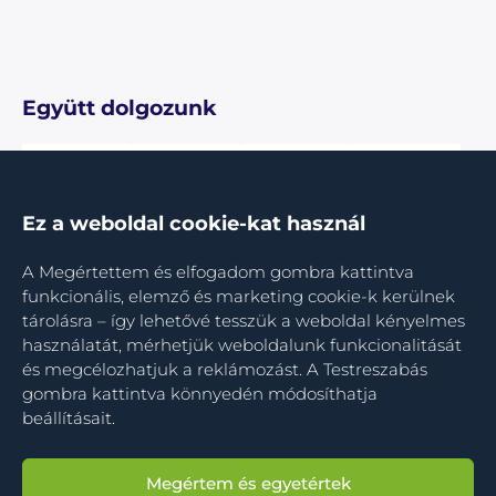
Együtt dolgozunk
Ez a weboldal cookie-kat használ
A Megértettem és elfogadom gombra kattintva
funkcionális, elemző és marketing cookie-k kerülnek
tárolásra – így lehetővé tesszük a weboldal kényelmes
használatát, mérhetjük weboldalunk funkcionalitását
és megcélozhatjuk a reklámozást. A Testreszabás
gombra kattintva könnyedén módosíthatja
beállításait.
Megértem és egyetértek