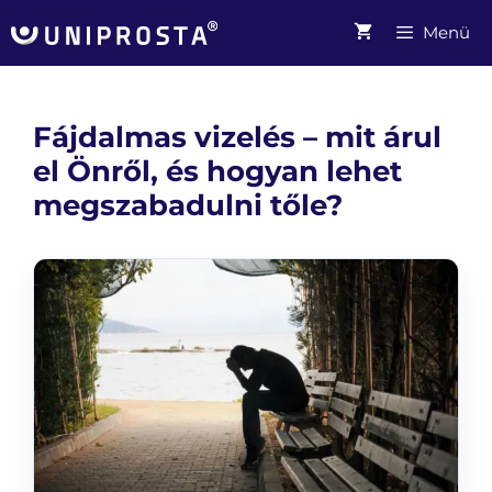
Kilépés
Menü
a
tartalomba
Fájdalmas vizelés – mit árul
el Önről, és hogyan lehet
megszabadulni tőle?