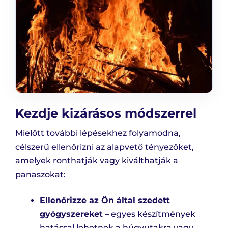
Kezdje kizárásos módszerrel
Mielőtt további lépésekhez folyamodna,
célszerű ellenőrizni az alapvető tényezőket,
amelyek ronthatják vagy kiválthatják a
panaszokat:
Ellenőrizze az Ön által szedett
gyógyszereket
– egyes készítmények
hatással lehetnek a húgyutakra vagy