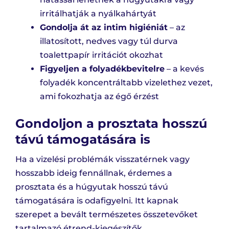
irritálhatják a nyálkahártyát
Gondolja át az intim higiéniát
– az
illatosított, nedves vagy túl durva
toalettpapír irritációt okozhat
Figyeljen a folyadékbevitelre
– a kevés
folyadék koncentráltabb vizelethez vezet,
ami fokozhatja az égő érzést
Gondoljon a prosztata hosszú
távú támogatására is
Ha a vizelési problémák visszatérnek vagy
hosszabb ideig fennállnak, érdemes a
prosztata és a húgyutak hosszú távú
támogatására is odafigyelni. Itt kapnak
szerepet a bevált természetes összetevőket
tartalmazó étrend-kiegészítők.