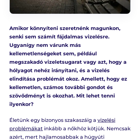
Amikor könnyíteni szeretnénk magunkon,
senki sem számít fájdalmas vizelésre.
Ugyanígy nem várunk más
kellemetlenségeket sem, például
megszakadó vizeletsugarat vagy azt, hogy a
hólyagot nehéz irányítani, és a vizelés
elindítása problémát okoz. Amellett, hogy ez
kellemetlen, számos további gondot és
szövődményt is okozhat. Mit lehet tenni
ilyenkor?
Életünk egy bizonyos szakaszáig a
vizelési
problémákat
inkább a nőkhöz kötjük. Nemcsak
azért, mert hajlamosabbak a húgyúti