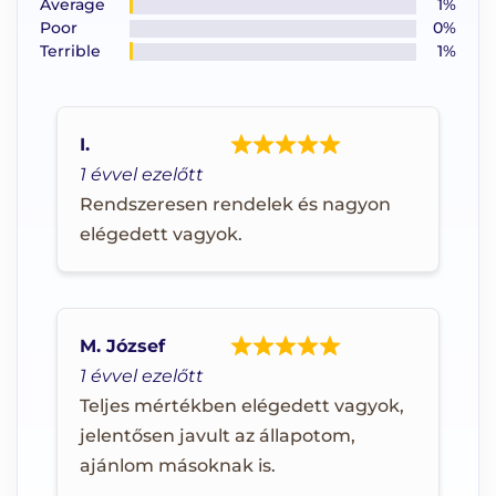
Average
1%
Poor
0%
Terrible
1%
I.
1 évvel ezelőtt
Rendszeresen rendelek és nagyon
elégedett vagyok.
M. József
1 évvel ezelőtt
Teljes mértékben elégedett vagyok,
jelentősen javult az állapotom,
ajánlom másoknak is.