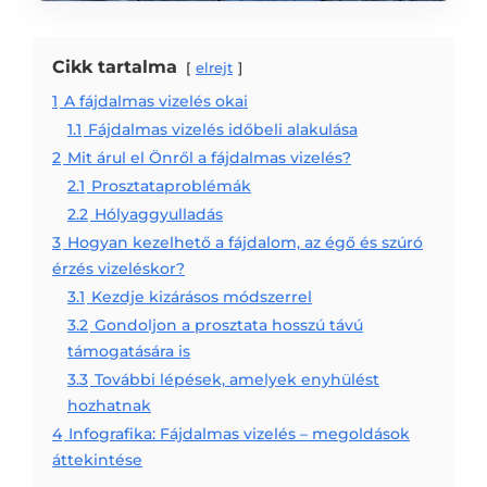
Cikk tartalma
elrejt
1
A fájdalmas vizelés okai
1.1
Fájdalmas vizelés időbeli alakulása
2
Mit árul el Önről a fájdalmas vizelés?
2.1
Prosztataproblémák
2.2
Hólyaggyulladás
3
Hogyan kezelhető a fájdalom, az égő és szúró
érzés vizeléskor?
3.1
Kezdje kizárásos módszerrel
3.2
Gondoljon a prosztata hosszú távú
támogatására is
3.3
További lépések, amelyek enyhülést
hozhatnak
4
Infografika: Fájdalmas vizelés – megoldások
áttekintése