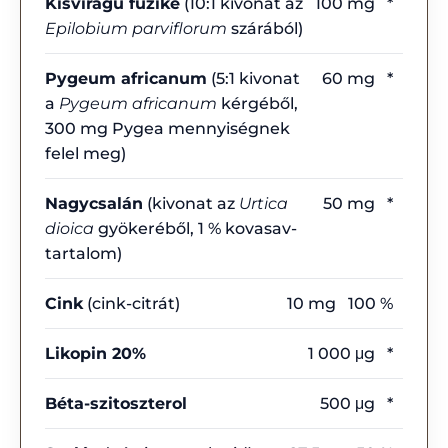
Kisvirágú füzike
(10:1 kivonat az
100 mg
*
Epilobium parviflorum
szárából)
Pygeum africanum
(5:1 kivonat
60 mg
*
a
Pygeum africanum
kérgéből,
300 mg Pygea mennyiségnek
felel meg)
Nagycsalán
(kivonat az
Urtica
50 mg
*
dioica
gyökeréből, 1 % kovasav-
tartalom)
Cink
(cink-citrát)
10 mg
100 %
Likopin 20%
1 000 μg
*
Béta-szitoszterol
500 μg
*