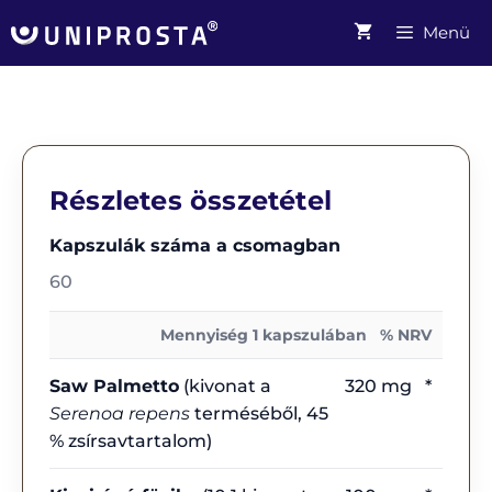
Menü
Részletes összetétel
Kapszulák száma a csomagban
60
Mennyiség 1 kapszulában
% NRV
Saw Palmetto
(kivonat a
320 mg
*
Serenoa repens
terméséből, 45
% zsírsavtartalom)