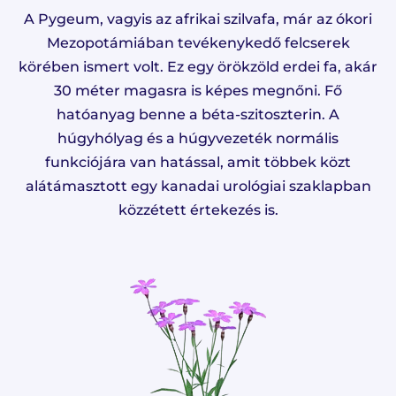
A Pygeum, vagyis az afrikai szilvafa, már az ókori
Mezopotámiában tevékenykedő felcserek
körében ismert volt. Ez egy örökzöld erdei fa, akár
30 méter magasra is képes megnőni. Fő
hatóanyag benne a béta-szitoszterin. A
húgyhólyag és a húgyvezeték normális
funkciójára van hatással, amit többek közt
alátámasztott egy kanadai urológiai szaklapban
közzétett értekezés is.