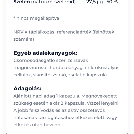
Szelén
(nátrium-szelenid)
27,5 μg
50 %
* nincs megállapítva
NRV = táplálkozási referenciaérték (felnőttek
számára)
Egyéb adalékanyagok:
Csomósodásgátló szer: zsírsavak
magnéziumsói, hordozóanyag: mikrokristályos
cellulóz, síkosító: zsírkő, zselatin kapszula.
Adagolás:
Ajánlott napi adag 1 kapszula. Megnövekedett
szükség esetén akár 2 kapszula. Vízzel lenyelni.
A jobb felszívódás és az aktív összetevők
hatásának támogatásához étkezés előtt, vagy
étkezés után bevenni.