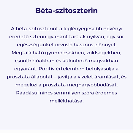
Béta-szitoszterin
A béta-szitoszterint a leglényegesebb növényi
eredetű szterin gyanánt tartják nyilván, egy sor
egészségünket orvosló hasznos előnnyel.
Megtalálható gyümölcsökben, zöldségekben,
csonthéjúakban és különböző magvakban
egyaránt. Pozitív értelemben befolyásolja a
prosztata állapotát – javítja a vizelet áramlását, és
megelőzi a prosztata megnagyobbodását.
Ráadásul nincs semmilyen szóra érdemes
mellékhatása.