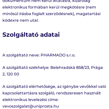
dokumentum nem kerül iktatásra, kizárólag
elektronikus formában kerül megkötésre (nem
minősül írásba foglalt szerződésnek), magatartási
kódexre nem utal.
Szolgáltató adatai
A szolgáltató neve: PHARMADO s.r.o.
A szolgáltató székhelye: Belehradská 858/23, Prága
2, 120 00
A szolgáltató elérhetősége, az igénybe vevőkkel való
kapcsolattartásra szolgáló, rendszeresen használt
elektronikus levelezési címe:
vevoszolgalat@uniprosta.hu