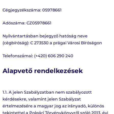
Cégjegyzékszáma: 05978661
Adószáma: CZ05978661
Nyilvántartásban bejegyző hatóság neve
(cégbíróság): C 273530 a prágai Városi Bíróságon
Telefonszámai: (+420) 606 290 240
Alapvető rendelkezések
1.1. A jelen Szabályzatban nem szabályozott
kérdésekre, valamint jelen Szabályzat
értelmezésére a magyar jog az irányadó, különös
tekintettel a Polgári Törvénykönyvről szóló 2013. évi