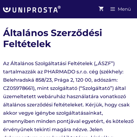
Kilépés
Menü
a
tartalomba
Általános Szerződési
Feltételek
Az Általános Szolgáltatási Feltételek („ÁSZF”)
tartalmazzák az PHARMADO s.r.o. cég (székhely:
Belehradská 858/23, Prága 2, 120 00, adószám:
CZ05978661), mint szolgáltató (“Szolgáltató”) által
üzemeltetett webáruház használatára vonatkozó
általános szerződési feltételeket. Kérjük, hogy csak
akkor vegye igénybe szolgáltatásainkat,
amennyiben minden pontjával egyetért, és kötelező
érvényűnek tekinti magára nézve. Jelen