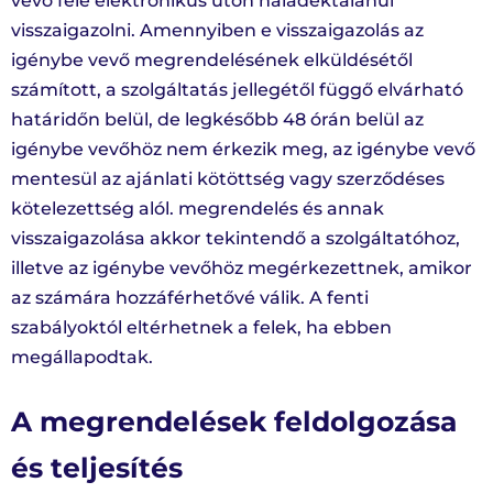
vevő felé elektronikus úton haladéktalanul
visszaigazolni. Amennyiben e visszaigazolás az
igénybe vevő megrendelésének elküldésétől
számított, a szolgáltatás jellegétől függő elvárható
határidőn belül, de legkésőbb 48 órán belül az
igénybe vevőhöz nem érkezik meg, az igénybe vevő
mentesül az ajánlati kötöttség vagy szerződéses
kötelezettség alól. megrendelés és annak
visszaigazolása akkor tekintendő a szolgáltatóhoz,
illetve az igénybe vevőhöz megérkezettnek, amikor
az számára hozzáférhetővé válik. A fenti
szabályoktól eltérhetnek a felek, ha ebben
megállapodtak.
A megrendelések feldolgozása
és teljesítés