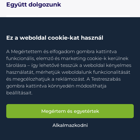
Együtt dolgozunk
Ez a weboldal cookie-kat használ
A Megértettem és elfogadom gombra kattintva
funkcionális, elemző és marketing cookie-k kerülnek
tárolásra – így lehetővé tesszük a weboldal kényelmes
használatát, mérhetjük weboldalunk funkcionalitását
és megcélozhatjuk a reklámozást. A Testreszabás
gombra kattintva könnyedén módosíthatja
beállításait.
Megértem és egyetértek
© 2019–2026 UNIPROSTA® - étrend-kiegészítő.
Minden jog fenntartva.
A prosztatáról
|
Sütik
|
ÁSzF
Alkalmazkodni