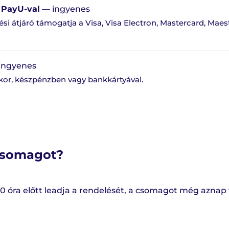
s PayU-val
— ingyenes
si átjáró támogatja a Visa, Visa Electron, Mastercard, Maes
ingyenes
lkor, készpénzben vagy bankkártyával.
csomagot?
 óra előtt leadja a rendelését, a csomagot még aznap fe