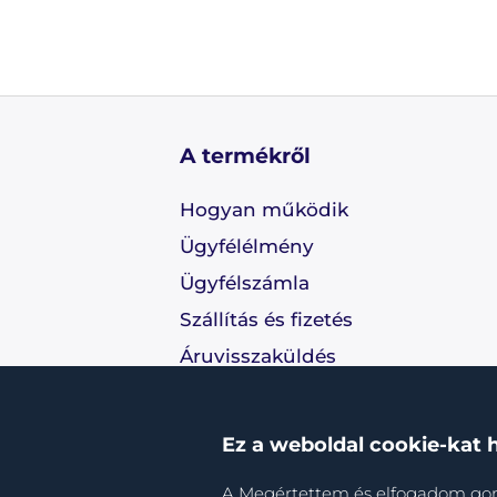
A termékről
Hogyan működik
Ügyfélélmény
Ügyfélszámla
Szállítás és fizetés
Áruvisszaküldés
Kapcsolat
Ez a weboldal cookie-kat 
A Megértettem és elfogadom gomb