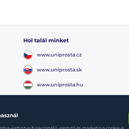
Hol talál minket
www.uniprosta.cz
www.uniprosta.sk
www.uniprosta.hu
használ
ra kattintva funkcionális, elemző és marketing cookie-k