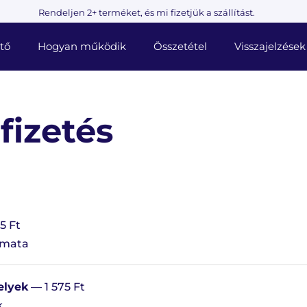
Rendeljen 2+ terméket, és mi fizetjük a szállítást.
tő
Hogyan működik
Összetétel
Visszajelzések
 fizetés
5 Ft
omata
elyek
— 1 575 Ft
k