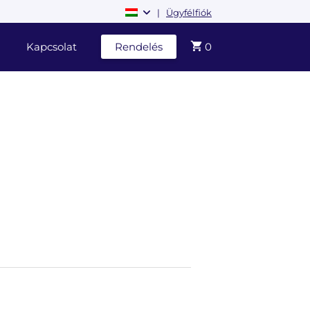
|
Ügyfélfiók
Kapcsolat
Rendelés
0