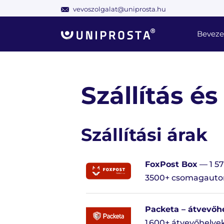
vevoszolgalat@uniprosta.hu
Beveze
Szállítás és
Szállítási árak
FoxPost Box
— 1 57
3500+ csomagaut
Packeta – átvevőh
1 600+ átvevőhelye