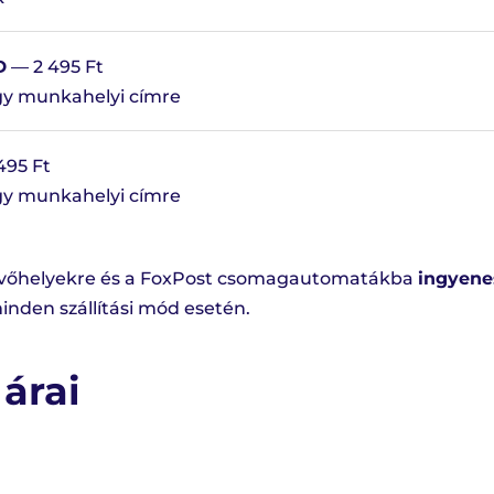
D
— 2 495 Ft
agy munkahelyi címre
495 Ft
agy munkahelyi címre
vevőhelyekre és a FoxPost csomagautomatákba
ingyenes
nden szállítási mód esetén.
árai