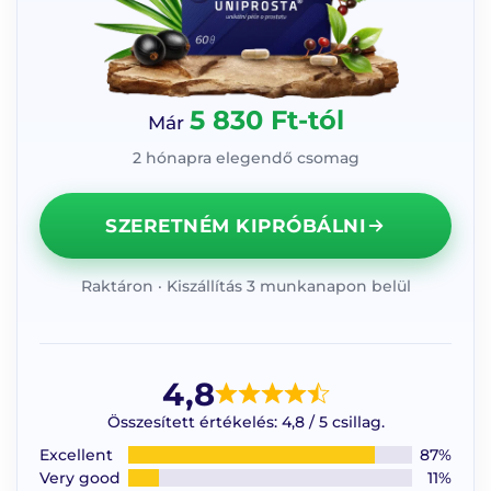
5 830 Ft-tól
Már
2 hónapra elegendő csomag
SZERETNÉM KIPRÓBÁLNI
Raktáron · Kiszállítás 3 munkanapon belül
4,8
Összesített értékelés: 4,8 / 5 csillag.
Excellent
87%
Very good
11%