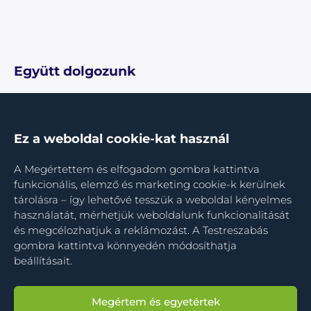
Együtt dolgozunk
Ez a weboldal cookie-kat használ
A Megértettem és elfogadom gombra kattintva
funkcionális, elemző és marketing cookie-k kerülnek
tárolásra – így lehetővé tesszük a weboldal kényelmes
használatát, mérhetjük weboldalunk funkcionalitását
és megcélozhatjuk a reklámozást. A Testreszabás
gombra kattintva könnyedén módosíthatja
beállításait.
Megértem és egyetértek