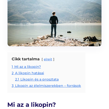
Cikk tartalma
elrejt
1
Mi az a likopin?
2
A likopin hatásai
2.1
Likopin és a prosztata
3
Likopin az élelmiszerekben – források
Mi az a likopin?