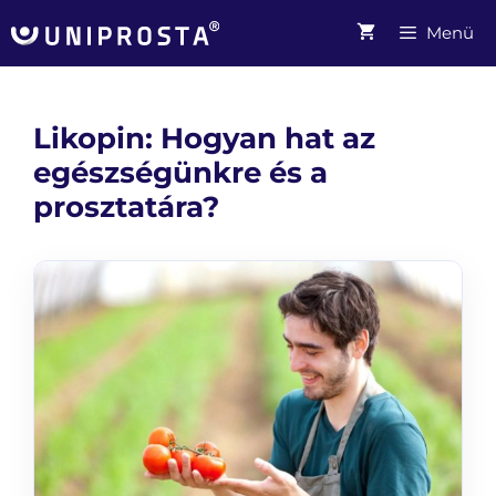
Kilépés
Menü
a
tartalomba
Likopin: Hogyan hat az
egészségünkre és a
prosztatára?