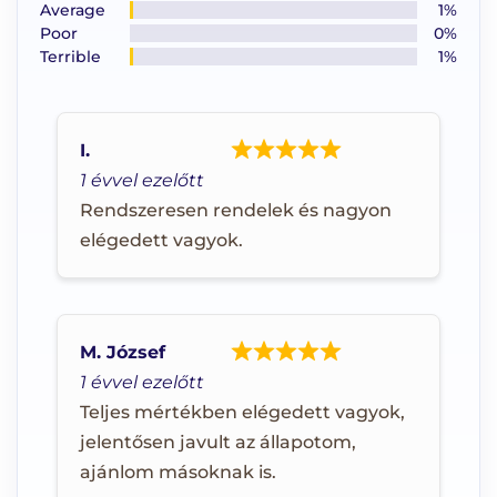
Average
1%
Poor
0%
Terrible
1%
I.
1 évvel ezelőtt
Rendszeresen rendelek és nagyon
elégedett vagyok.
M. József
1 évvel ezelőtt
Teljes mértékben elégedett vagyok,
jelentősen javult az állapotom,
ajánlom másoknak is.