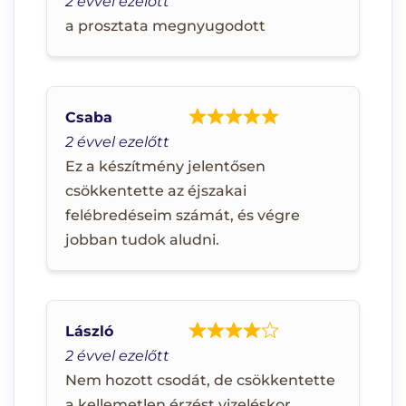
2 évvel ezelőtt
a prosztata megnyugodott
Csaba
2 évvel ezelőtt
Ez a készítmény jelentősen
csökkentette az éjszakai
felébredéseim számát, és végre
jobban tudok aludni.
László
2 évvel ezelőtt
Nem hozott csodát, de csökkentette
a kellemetlen érzést vizeléskor.