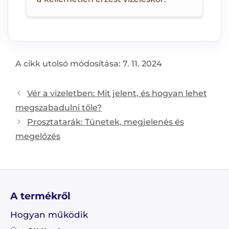
A cikk utolsó módosítása: 7. 11. 2024
Post
Vér a vizeletben: Mit jelent, és hogyan lehet
navigation
megszabadulni tőle?
Prosztatarák: Tünetek, megjelenés és
megelőzés
A termékről
Hogyan működik