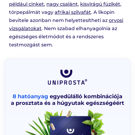
például cinket
,
nagy csalánt
,
kisvirágú füzikét
,
törpepálmát vagy
afrikai szilvafát
. A likopin
bevitele azonban nem helyettesítheti az
orvosi
vizsgálatokat
. Nem szabad elhanyagolnia az
egészséges életmódot és a rendszeres
testmozgást sem.
8 hatóanyag
egyedülálló kombinációja
a prosztata és a húgyutak egészségéért