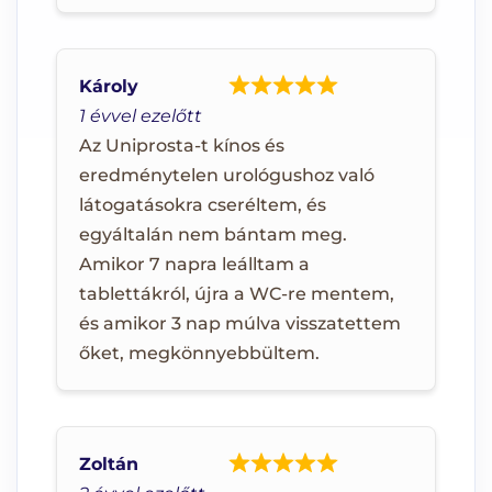
Károly
1 évvel ezelőtt
Az Uniprosta-t kínos és
eredménytelen urológushoz való
látogatásokra cseréltem, és
egyáltalán nem bántam meg.
Amikor 7 napra leálltam a
tablettákról, újra a WC-re mentem,
és amikor 3 nap múlva visszatettem
őket, megkönnyebbültem.
Zoltán