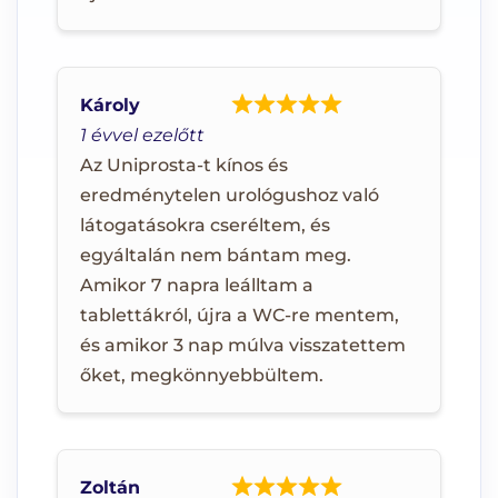
Károly
1 évvel ezelőtt
Az Uniprosta-t kínos és
eredménytelen urológushoz való
látogatásokra cseréltem, és
egyáltalán nem bántam meg.
Amikor 7 napra leálltam a
tablettákról, újra a WC-re mentem,
és amikor 3 nap múlva visszatettem
őket, megkönnyebbültem.
Zoltán