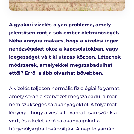
A gyakori vizelés olyan probléma, amely
jelentősen rontja sok ember életminőségét.
Néha annyira makacs, hogy a vizelési inger
nehézségeket okoz a kapcsolatokban, vagy
idegességet vált ki utazás közben. Léteznek
módszerek, amelyekkel megszabadulhat
ettől? Erről alább olvashat bővebben.
A vizelés teljesen normális fiziológiai folyamat,
amely során a szervezet megszabadul a már
nem szükséges salakanyagoktól. A folyamat
lényege, hogy a vesék folyamatosan szűrik a
vért, és a keletkező salakanyagokat a
húgyhólyagba továbbítják. A nap folyamán