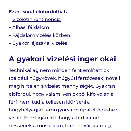
Ezen kívül előfordulhat:
–
Vizeletinkontinencia
– Alhasi fájdalom
–
Fájdalom vizelés közben
–
Gyakori éjszakai vizelés
A gyakori vizelési inger okai
Technikailag nem minden fent említett ok
(például húgykövek, húgyúti fertőzések) növeli
meg hirtelen a vizelet mennyiségét. Gyakran
előfordul, hogy valamilyen okból kifolyólag a
férfi nem tudja teljesen kiüríteni a
húgyhólyagját, ami gyorsabb újratöltődéshez
vezet. Ezért ajánlott, hogy a férfiak ne
siessenek a mosdóban, hanem várják meg,