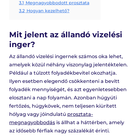
3.1
Megnagyobbodott prosztata
3.2
Hogyan kezelhető?
Mit jelent az állandó vizelési
inger?
Az állandó vizelési ingernek számos oka lehet,
amelyek közül néhány viszonylag jelentéktelen.
Például a túlzott folyadékbevitel okozhatja.
Ilyen esetben elegendő csökkenteni a bevitt
folyadék mennyiségét, és azt egyenletesebben
elosztani a nap folyamán. Azonban húgyúti
fertőzés, húgykövek, nem teljesen kiürített
hólyag vagy jóindulatú
prosztata-
megnagyobbodás
is állhat a háttérben, amely
az idősebb férfiak nagy százalékát érinti.