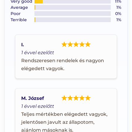
Very good
11%
Average
1%
Poor
0%
Terrible
1%
I.
1 évvel ezelőtt
Rendszeresen rendelek és nagyon
elégedett vagyok.
M. József
1 évvel ezelőtt
Teljes mértékben elégedett vagyok,
jelentősen javult az állapotom,
ajánlom másoknak is.