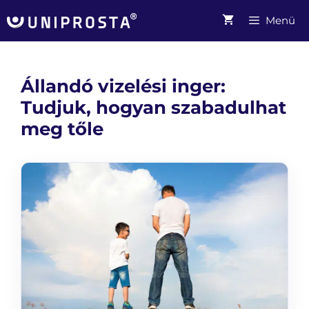
Kilépés
Menü
a
tartalomba
Állandó vizelési inger:
Tudjuk, hogyan szabadulhat
meg tőle