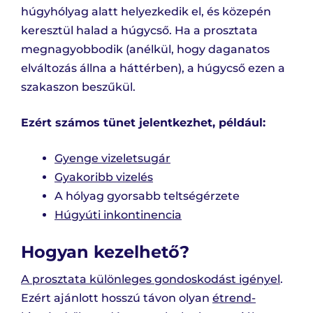
húgyhólyag alatt helyezkedik el, és közepén
keresztül halad a húgycső. Ha a prosztata
megnagyobbodik (anélkül, hogy daganatos
elváltozás állna a háttérben), a húgycső ezen a
szakaszon beszűkül.
Ezért számos tünet jelentkezhet, például:
Gyenge vizeletsugár
Gyakoribb vizelés
A hólyag gyorsabb teltségérzete
Húgyúti inkontinencia
Hogyan kezelhető?
A prosztata különleges gondoskodást igényel
.
Ezért ajánlott hosszú távon olyan
étrend-