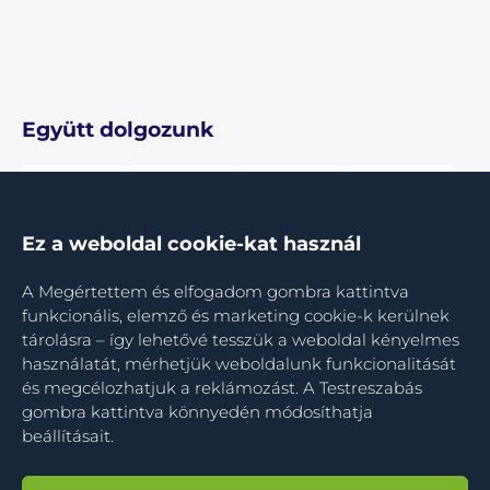
Együtt dolgozunk
Ez a weboldal cookie-kat használ
A Megértettem és elfogadom gombra kattintva
funkcionális, elemző és marketing cookie-k kerülnek
tárolásra – így lehetővé tesszük a weboldal kényelmes
használatát, mérhetjük weboldalunk funkcionalitását
és megcélozhatjuk a reklámozást. A Testreszabás
gombra kattintva könnyedén módosíthatja
beállításait.