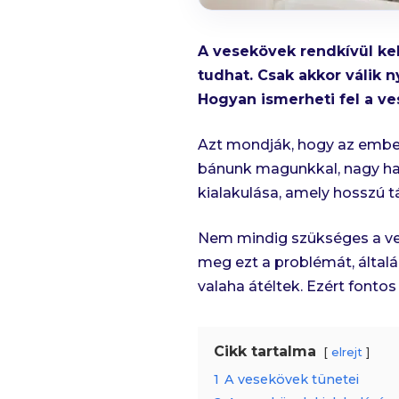
A vesekövek rendkívül ke
tudhat. Csak akkor válik 
Hogyan ismerheti fel a ve
Azt mondják, hogy az ember 
bánunk magunkkal, nagy hat
kialakulása, amely hosszú 
Nem mindig szükséges a ve
meg ezt a problémát, által
valaha átéltek. Ezért fonto
Cikk tartalma
elrejt
1
A vesekövek tünetei