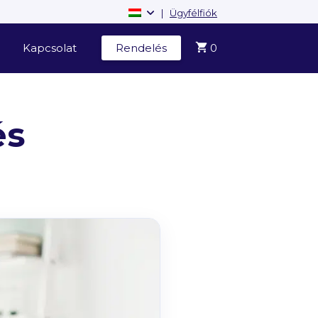
|
Ügyfélfiók
Kapcsolat
Rendelés
0
és