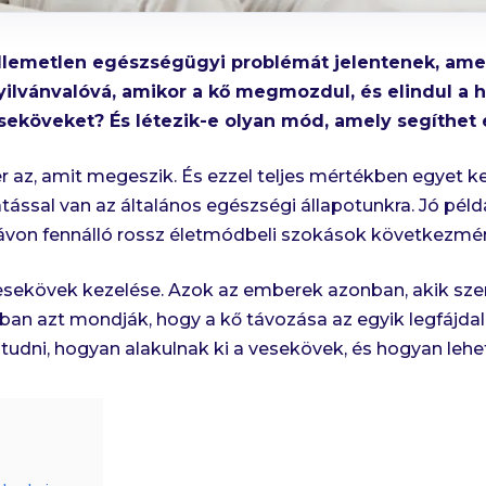
llemetlen egészségügyi problémát jelentenek, amel
nyilvánvalóvá, amikor a kő megmozdul, és elindul a 
seköveket? És létezik-e olyan mód, amely segíthet 
az, amit megeszik. És ezzel teljes mértékben egyet ke
ással van az általános egészségi állapotunkra. Jó pél
távon fennálló rossz életmódbeli szokások következmén
sekövek kezelése. Azok az emberek azonban, akik sze
ában azt mondják, hogy a kő távozása az egyik legfájd
s tudni, hogyan alakulnak ki a vesekövek, és hogyan lehe