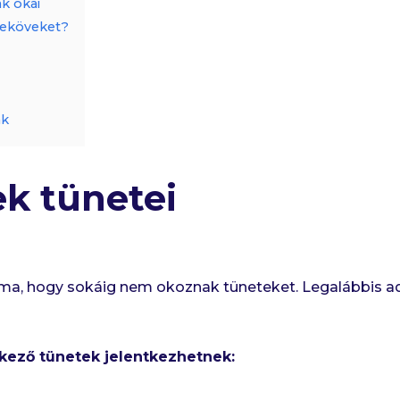
k okai
seköveket?
ák
k tünetei
éma, hogy sokáig nem okoznak tüneteket. Legalábbis a
kező tünetek jelentkezhetnek: