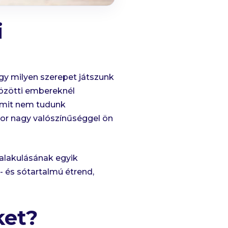
i
gy milyen szerepet játszunk
közötti embereknél
.Amit nem tudunk
kkor nagy valószínűséggel ön
kialakulásának egyik
- és sótartalmú étrend,
ket?