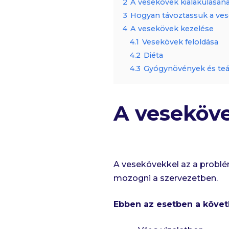
2
A vesekövek kialakulásána
3
Hogyan távoztassuk a ve
4
A vesekövek kezelése
4.1
Vesekövek feloldása
4.2
Diéta
4.3
Gyógynövények és te
A veseköve
A vesekövekkel az a probl
mozogni a szervezetben.
Ebben az esetben a követ