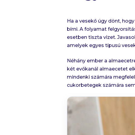
Ha a vesekő úgy dönt, hogy m
bírni. A folyamat felgyorsí
esetben tiszta vizet. Javas
amelyek egyes típusú vesek
Néhány ember a almaecetre 
két evőkanál almaecetet el
mindenki számára megfelelő
cukorbetegek számára sem. 