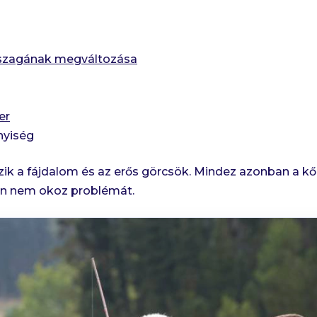
s szagának megváltozása
er
nyiség
ik a fájdalom és az erős görcsök. Mindez azonban a kő
an nem okoz problémát.