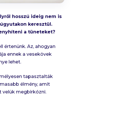
yről hosszú ideig nem is
húgyutakon keresztül.
enyhíteni a tüneteket?
ll értenünk. Az, ahogyan
dája ennek a vesekövek
ye lehet.
mélyesen tapasztalták
almasabb élmény, amit
t velük megbirkózni.