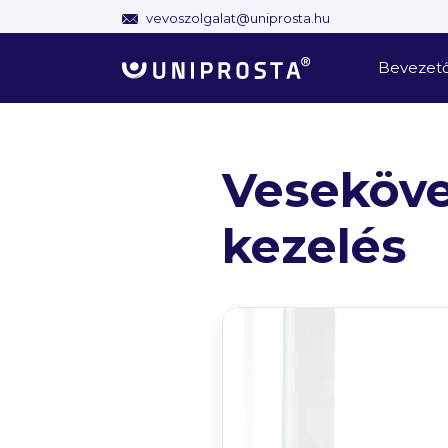
Kilépés
vevoszolgalat@uniprosta.hu
a
tartalomba
Bevezet
Veseköve
kezelés