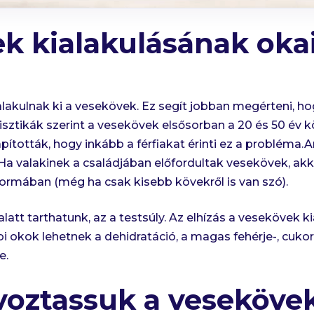
k kialakulásának oka
akulnak ki a vesekövek. Ez segít jobban megérteni, ho
isztikák szerint a vesekövek elsősorban a 20 és 50 év 
lapították, hogy inkább a férfiakat érinti ez a probléma
. Ha valakinek a családjában előfordultak vesekövek, a
 formában (még ha csak kisebb kövekről is van szó).
latt tarthatunk, az a testsúly. Az elhízás a vesekövek 
i okok lehetnek a dehidratáció, a magas fehérje-, cukor
e.
voztassuk a veseköve