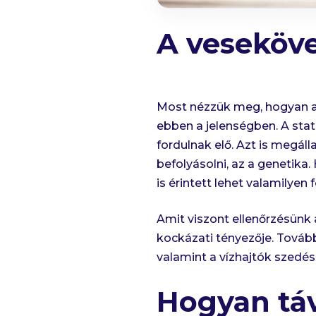
A veseköve
Most nézzük meg, hogyan al
ebben a jelenségben. A stat
fordulnak elő. Azt is megál
befolyásolni, az a genetika
is érintett lehet valamilyen
Amit viszont ellenőrzésünk a
kockázati tényezője. Tovább
valamint a vízhajtók szedés
Hogyan tá