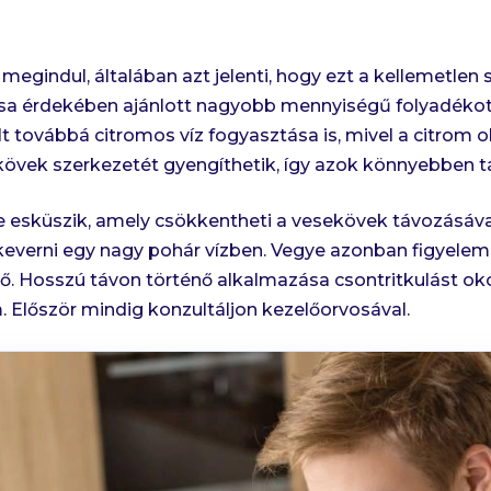
egindul, általában azt jelenti, hogy ezt a kellemetlen 
tása érdekében ajánlott nagyobb mennyiségű folyadékot 
olt továbbá citromos víz fogyasztása is, mivel a citrom 
övek szerkezetét gyengíthetik, így azok könnyebben t
esküszik, amely csökkentheti a vesekövek távozásával 
keverni egy nagy pohár vízben. Vegye azonban figyele
. Hosszú távon történő alkalmazása csontritkulást oko
Először mindig konzultáljon kezelőorvosával.