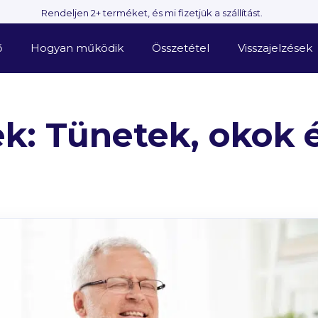
Rendeljen 2+ terméket, és mi fizetjük a szállítást.
ő
Hogyan működik
Összetétel
Visszajelzések
k: Tünetek, okok 