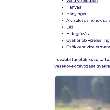
Vér a vizeletben
Hányás
Hányinger
A vizelet színének é
Láz
Hidegrázás
Gyakoribb vizelési ing
Csökkent vizeletmen
További tünetek közé tartoz
vesekövek távozása gyakr