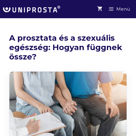
Kilépés
Menü
a
tartalomba
A prosztata és a szexuális
egészség: Hogyan függnek
össze?