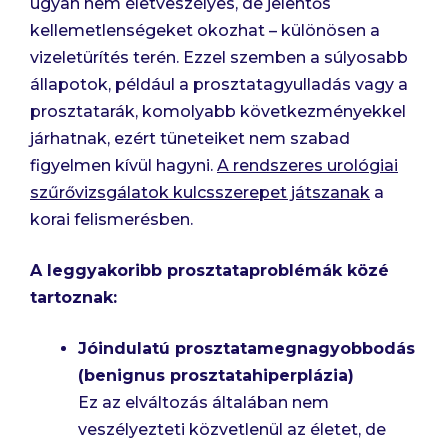
ugyan nem életveszélyes, de jelentős
kellemetlenségeket okozhat – különösen a
vizeletürítés terén. Ezzel szemben a súlyosabb
állapotok, például a prosztatagyulladás vagy a
prosztatarák, komolyabb következményekkel
járhatnak, ezért tüneteiket nem szabad
figyelmen kívül hagyni.
A rendszeres urológiai
szűrővizsgálatok kulcsszerepet játszanak
a
korai felismerésben.
A leggyakoribb prosztataproblémák közé
tartoznak:
Jóindulatú prosztatamegnagyobbodás
(benignus prosztatahiperplázia)
Ez az elváltozás általában nem
veszélyezteti közvetlenül az életet, de