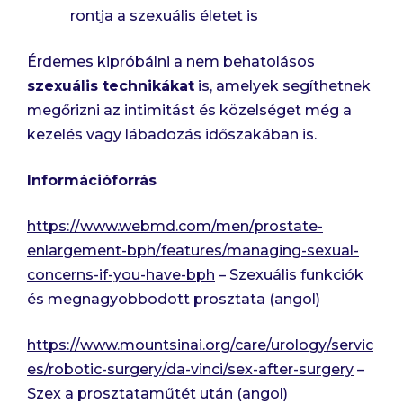
rontja a szexuális életet is
Érdemes kipróbálni a nem behatolásos
szexuális technikákat
is, amelyek segíthetnek
megőrizni az intimitást és közelséget még a
kezelés vagy lábadozás időszakában is.
Információforrás
https://www.webmd.com/men/prostate-
enlargement-bph/features/managing-sexual-
concerns-if-you-have-bph
– Szexuális funkciók
és megnagyobbodott prosztata (angol)
https://www.mountsinai.org/care/urology/servic
es/robotic-surgery/da-vinci/sex-after-surgery
–
Szex a prosztataműtét után (angol)