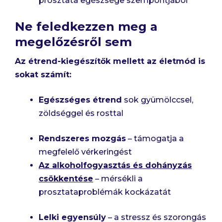
prosztata egészsége szempontjából
Ne feledkezzen meg a
megelőzésről sem
Az étrend-kiegészítők mellett az életmód is
sokat számít:
Egészséges étrend
sok gyümölccsel,
zöldséggel és rosttal
Rendszeres mozgás
– támogatja a
megfelelő vérkeringést
Az alkoholfogyasztás és dohányzás
csökkentése
– mérsékli a
prosztataproblémák kockázatát
Lelki egyensúly
– a stressz és szorongás