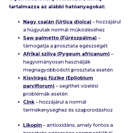
tartalmazza az alábbi hatóanyagokat:
Nagy csalán (Urtica dioica)
– hozzájárul
a húgyutak normál működéséhez
Saw palmetto (Fűrészpálma)
–
támogatja a prosztata egészségét
Afrikai szilva (Pygeum africanum)
–
hagyományosan használják
megnagyobbodott prosztata esetén
Kisvirágú füzike (Epilobium
parviflorum)
– segíthet vizelési
problémák esetén
Cink
– hozzájárul a normál
termékenységhez és szaporodáshoz
Likopin
– antioxidáns, amely fontos a