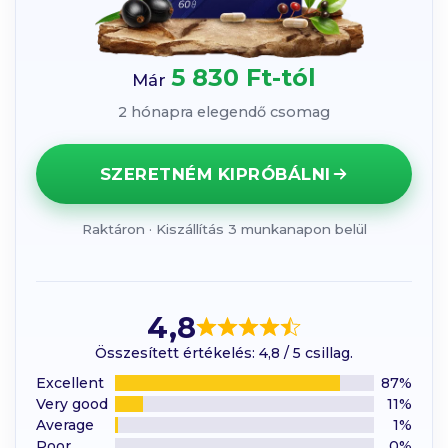
5 830 Ft-tól
Már
2 hónapra elegendő csomag
SZERETNÉM KIPRÓBÁLNI
Raktáron · Kiszállítás 3 munkanapon belül
4,8
Összesített értékelés: 4,8 / 5 csillag.
Excellent
87%
Very good
11%
Average
1%
Poor
0%