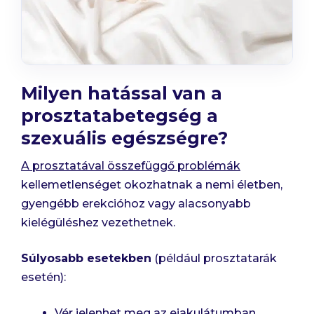
Milyen hatással van a
prosztatabetegség a
szexuális egészségre?
A prosztatával összefüggő problémák
kellemetlenséget okozhatnak a nemi életben,
gyengébb erekcióhoz vagy alacsonyabb
kielégüléshez vezethetnek.
Súlyosabb esetekben
(például prosztatarák
esetén):
Vér jelenhet meg az ejakulátumban