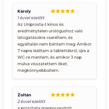
Károly
1 évvel ezelőtt
Az Uniprosta-t kínos és
eredménytelen urológushoz való
látogatásokra cseréltem, és
egyáltalán nem bántam meg. Amikor
7 napra leálltam a tablettákról, újra a
WC-re mentem, és amikor 3 nap
múlva visszatettem őket,
megkönnyebbültem.
Zoltán
2 évvel ezelőtt
a prosztata megnyugodott