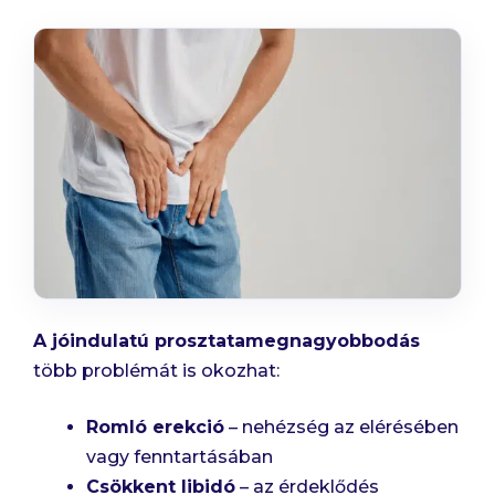
A jóindulatú prosztatamegnagyobbodás
több problémát is okozhat:
Romló erekció
– nehézség az elérésében
vagy fenntartásában
Csökkent libidó
– az érdeklődés