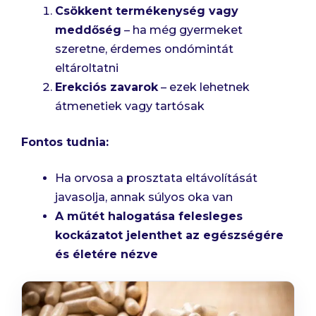
Csökkent termékenység vagy
meddőség
– ha még gyermeket
szeretne, érdemes ondómintát
eltároltatni
Erekciós zavarok
– ezek lehetnek
átmenetiek vagy tartósak
Fontos tudnia:
Ha orvosa a prosztata eltávolítását
javasolja, annak súlyos oka van
A műtét halogatása felesleges
kockázatot jelenthet az egészségére
és életére nézve