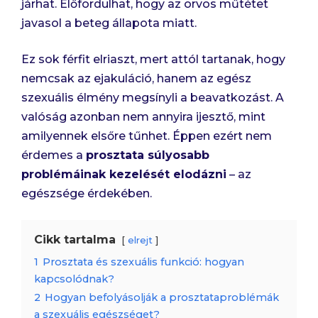
járhat. Előfordulhat, hogy az orvos műtétet
javasol a beteg állapota miatt.
Ez sok férfit elriaszt, mert attól tartanak, hogy
nemcsak az ejakuláció, hanem az egész
szexuális élmény megsínyli a beavatkozást. A
valóság azonban nem annyira ijesztő, mint
amilyennek elsőre tűnhet. Éppen ezért nem
érdemes a
prosztata súlyosabb
problémáinak kezelését elodázni
– az
egészsége érdekében.
Cikk tartalma
elrejt
1
Prosztata és szexuális funkció: hogyan
kapcsolódnak?
2
Hogyan befolyásolják a prosztataproblémák
a szexuális egészséget?