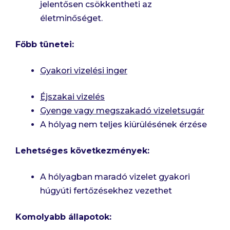
jelentősen csökkentheti az
életminőséget.
Főbb tünetei:
Gyakori vizelési inger
Éjszakai vizelés
Gyenge vagy megszakadó vizeletsugár
A hólyag nem teljes kiürülésének érzése
Lehetséges következmények:
A hólyagban maradó vizelet gyakori
húgyúti fertőzésekhez vezethet
Komolyabb állapotok: