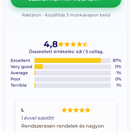
Raktáron · Kiszállítás 3 munkanapon belül
4,8
Összesített értékelés: 4,8 / 5 csillag.
Excellent
87%
Very good
11%
Average
1%
Poor
0%
Terrible
1%
I.
1 évvel ezelőtt
Rendszeresen rendelek és nagyon