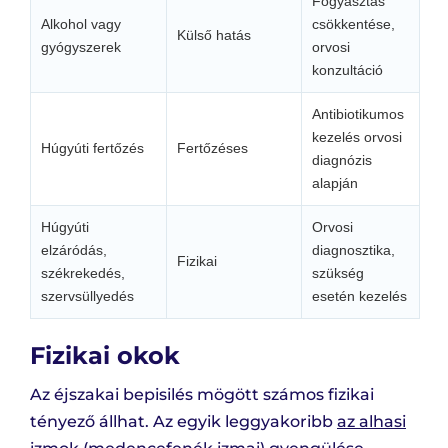
Fogyasztás
Alkohol vagy
csökkentése,
Külső hatás
gyógyszerek
orvosi
konzultáció
Antibiotikumos
kezelés orvosi
Húgyúti fertőzés
Fertőzéses
diagnózis
alapján
Húgyúti
Orvosi
elzáródás,
diagnosztika,
Fizikai
székrekedés,
szükség
szervsüllyedés
esetén kezelés
Fizikai okok
Az éjszakai bepisilés mögött számos fizikai
tényező állhat. Az egyik leggyakoribb
az alhasi