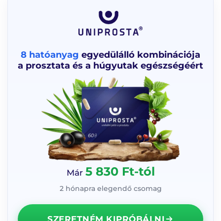
8 hatóanyag
egyedülálló kombinációja
a prosztata és a húgyutak egészségéért
5 830 Ft-tól
Már
2 hónapra elegendő csomag
SZERETNÉM KIPRÓBÁLNI