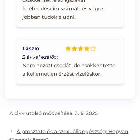
csökkentette az éjszakai
felébredéseim számát, és végre
jobban tudok aludni.
László
2 évvel ezelőtt
Nem hozott csodát, de csökkentette
a kellemetlen érzést vizeléskor.
A cikk utolsó módosítása: 3. 6. 2025
Post
A prosztata és a szexuális egészség: Hogyan
navigation