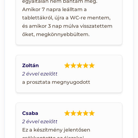
egyáltalán nem bántam meg.
Amikor 7 napra leálltam a
tablettákról, újra a WC-re mentem,
és amikor 3 nap múlva visszatettem
őket, megkönnyebbültem.
Zoltán
2 évvel ezelőtt
a prosztata megnyugodott
Csaba
2 évvel ezelőtt
Ez a készítmény jelentősen