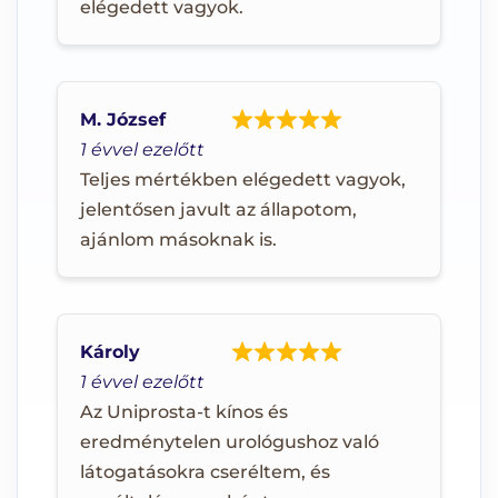
elégedett vagyok.
M. József
1 évvel ezelőtt
Teljes mértékben elégedett vagyok,
jelentősen javult az állapotom,
ajánlom másoknak is.
Károly
1 évvel ezelőtt
Az Uniprosta-t kínos és
eredménytelen urológushoz való
látogatásokra cseréltem, és