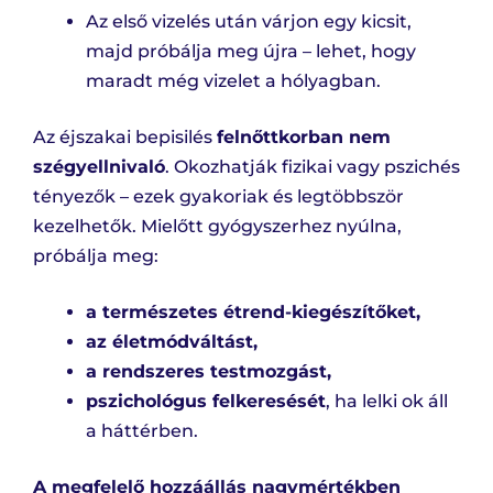
Az első vizelés után várjon egy kicsit,
majd próbálja meg újra – lehet, hogy
maradt még vizelet a hólyagban.
Az éjszakai bepisilés
felnőttkorban nem
szégyellnivaló
. Okozhatják fizikai vagy pszichés
tényezők – ezek gyakoriak és legtöbbször
kezelhetők. Mielőtt gyógyszerhez nyúlna,
próbálja meg:
a természetes étrend-kiegészítőket,
az életmódváltást,
a rendszeres testmozgást,
pszichológus felkeresését
, ha lelki ok áll
a háttérben.
A megfelelő hozzáállás nagymértékben