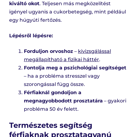
kiváltó okot
. Teljesen más megközelítést
igényel ugyanis a cukorbetegség, mint például
egy húgyúti fertőzés.
Lépésről lépésre:
Forduljon orvoshoz
–
kivizsgálással
megállapítható a fizikai háttér
.
Fontolja meg a pszichológiai segítséget
– ha a probléma stresszel vagy
szorongással függ össze.
Férfiaknál gondoljon a
megnagyobbodott prosztatára
– gyakori
probléma 50 év felett.
Természetes segítség
férfiaknak prosztatagyanú