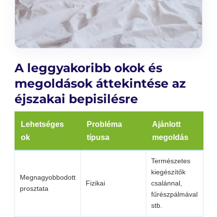
A leggyakoribb okok és
megoldások áttekintése az
éjszakai bepisilésre
Lehetséges
Probléma
Ajánlott
ok
típusa
megoldás
Természetes
kiegészítők
Megnagyobbodott
Fizikai
csalánnal,
prosztata
fűrészpálmával
stb.