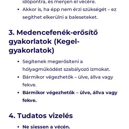
időpontra, és menjen el vécére.
Akkor is, ha épp nem érzi szükségét – ez
segíthet elkerülni a baleseteket.
3. Medencefenék-erősítő
gyakorlatok (Kegel-
gyakorlatok)
Segítenek megerősíteni a
hólyagműködést szabályozó izmokat.
Bármikor végezhetők – ülve, állva vagy
fekve.
Bármikor végezhetők – ülve, állva vagy
fekve.
4. Tudatos vizelés
Ne siessen a vécén.