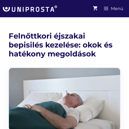
Kilépés
Menü
a
tartalomba
Felnőttkori éjszakai
bepisilés kezelése: okok és
hatékony megoldások