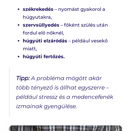
székrekedés
– nyomást gyakorol a
húgyutakra,
szervsüllyedés
– főként szülés után
fordul elő nőknél,
húgyúti elzáródás
– például vesekő
miatt,
húgyúti fertőzés.
Tipp:
A probléma mögött akár
több tényező is állhat egyszerre –
például stressz és a medencefenék
izmainak gyengülése.