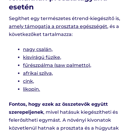
esetén
Segíthet egy természetes étrend-kiegészítő is,
amely támogatja a prosztata egészségét
, és a
következőket tartalmazza:
nagy csalán,
kisvirágú füzike,
fűrészpálma (saw palmetto),
afrikai szilva,
cink,
likopin.
Fontos, hogy ezek az összetevők együtt
szerepeljenek
, mivel hatásuk kiegészítheti és
felerősítheti egymást. A növényi kivonatok
közvetlenül hatnak a prosztata és a húgyutak