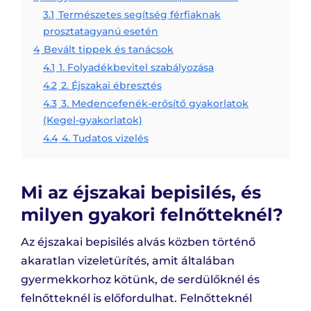
3.1
Természetes segítség férfiaknak
prosztatagyanú esetén
4
Bevált tippek és tanácsok
4.1
1. Folyadékbevitel szabályozása
4.2
2. Éjszakai ébresztés
4.3
3. Medencefenék-erősítő gyakorlatok
(Kegel-gyakorlatok)
4.4
4. Tudatos vizelés
Mi az éjszakai bepisilés, és
milyen gyakori felnőtteknél?
Az éjszakai bepisilés alvás közben történő
akaratlan vizeletürítés, amit általában
gyermekkorhoz kötünk, de serdülőknél és
felnőtteknél is előfordulhat. Felnőtteknél