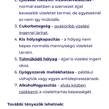
normál esetben a szervezet éjjel
kevesebb vizeletet termel, de egyeseknél
ez nem így működik.
Cukorbetegség
–
gyakoribb vizelési
ingerrel járhat
.
Kis hólyagkapacitás
– a hólyag nem
képes normális mennyiségű vizeletet
tárolni.
Túlműködő hólyag
– éjjel is vizelési ingert
okoz.
Gyógyszerek mellékhatása
– például
vízhajtók vagy egyes antidepresszánsok.
Alkoholfogyasztás
–
alvás közben
csökkenti
a vizelettartás képességét.
További tényezők lehetnek: