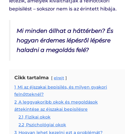
létezik, amelyek kiválthatják a felnőttkori
bepisilést – sokszor nem is az érintett hibája.
Mi minden állhat a háttérben? És
hogyan érdemes lépésről lépésre
haladni a megoldás felé?
Cikk tartalma
elrejt
1
Mi az éjszakai bepisilés, és milyen gyakori
felnőtteknél?
2
A leggyakoribb okok és megoldások
áttekintése az éjszakai bepisilésre
2.1
Fizikai okok
2.2
Pszichológiai okok
3
Hogyan lehet kezelni ezt a problémát?