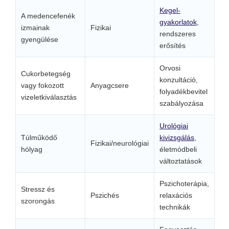
Kegel-
A medencefenék
gyakorlatok
,
izmainak
Fizikai
rendszeres
gyengülése
erősítés
Orvosi
Cukorbetegség
konzultáció,
vagy fokozott
Anyagcsere
folyadékbevitel
vizeletkiválasztás
szabályozása
Urológiai
Túlműködő
kivizsgálás
,
Fizikai/neurológiai
hólyag
életmódbeli
változtatások
Pszichoterápia,
Stressz és
Pszichés
relaxációs
szorongás
technikák