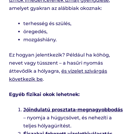
izmok (medencefenék izmai) gyengülése
,
amelyet gyakran az alábbiak okoznak:
terhesség és szülés,
öregedés,
mozgáshiány.
Ez hogyan jelentkezik? Például ha köhög,
nevet vagy tüsszent – a hasűri nyomás
áttevődik a hólyagra,
és vizelet szivárgás
következik be
.
Egyéb fizikai okok lehetnek:
Jóindulatú prosztata-megnagyobbodás
– nyomja a húgycsövet, és nehezíti a
teljes hólyagürítést.
Éjszakai fokozott vizeletkiválasztás
–