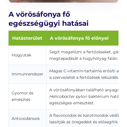
A vörösáfonya fő
egészségügyi hatásai
Hatásterület
A vörösáfonya fő előnyei
Segít megelőzni a fertőzéseket, gátolj
Húgyutak
megtapadását a húgyhólyag falán.
Magas C-vitamin-tartalma erősíti az i
Immunrendszer
a szervezetet a fertőzések leküzdésében
A vörösáfonyában található anyagok gá
Gyomor és
Helicobacter pylori
baktérium hatását,
emésztés
egészséges emésztést.
A flavonoidok és karotinoidok védik a s
Antioxidánsok
lassítják az öregedést és elősegítik a r