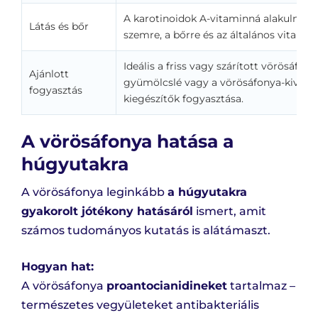
A karotinoidok A-vitaminná alakulnak,
Látás és bőr
szemre, a bőrre és az általános vitalitás
Ideális a friss vagy szárított vörösáfo
Ajánlott
gyümölcslé vagy a vörösáfonya-kivona
fogyasztás
kiegészítők fogyasztása.
A vörösáfonya hatása a
húgyutakra
A vörösáfonya leginkább
a húgyutakra
gyakorolt jótékony hatásáról
ismert, amit
számos tudományos kutatás is alátámaszt.
Hogyan hat:
A vörösáfonya
proantocianidineket
tartalmaz –
természetes vegyületeket antibakteriális