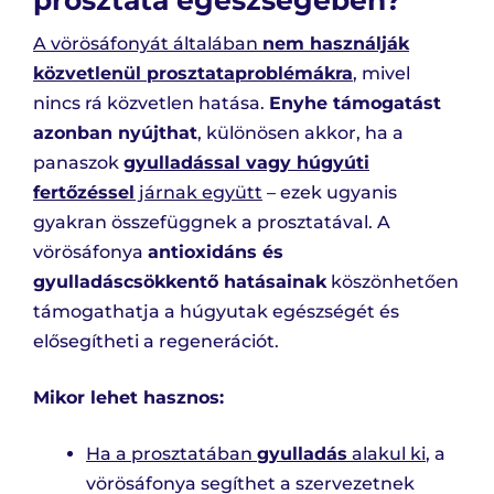
A vörösáfonyát általában
nem használják
közvetlenül prosztataproblémákra
, mivel
nincs rá közvetlen hatása.
Enyhe támogatást
azonban nyújthat
, különösen akkor, ha a
panaszok
gyulladással vagy húgyúti
fertőzéssel
járnak együtt
– ezek ugyanis
gyakran összefüggnek a prosztatával. A
vörösáfonya
antioxidáns és
gyulladáscsökkentő hatásainak
köszönhetően
támogathatja a húgyutak egészségét és
elősegítheti a regenerációt.
Mikor lehet hasznos:
Ha a prosztatában
gyulladás
alakul ki
, a
vörösáfonya segíthet a szervezetnek