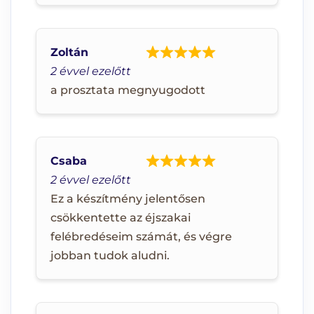
Zoltán
2 évvel ezelőtt
a prosztata megnyugodott
Csaba
2 évvel ezelőtt
Ez a készítmény jelentősen
csökkentette az éjszakai
felébredéseim számát, és végre
jobban tudok aludni.