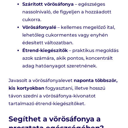
Szárított vörösáfonya
– egészséges
nassolnivaló, de figyeljen a hozzáadott
cukorra.
Vörösáfonyalé
– kellemes megelőző ital,
lehetőleg cukormentes vagy enyhén
édesített változatban.
Étrend-kiegészítők
– praktikus megoldás
azok számára, akik pontos, koncentrált
adag hatóanyagot szeretnének.
Javasolt a vörösáfonyalevet
naponta többször,
kis kortyokban
fogyasztani, illetve hosszú
távon szedni a vörösáfonya-kivonatot
tartalmazó étrend-kiegészítőket.
Segíthet a vörösáfonya a
prosztata egészségében?