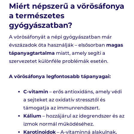
Miért népszerű a vörösáfonya
a természetes
gyógyászatban?
A vörösáfonyát a népi gyógyászatban már
évszázadok óta használják – elsősorban
magas
tápanyagtartalma
miatt, amely segíti a
szervezetet különféle problémák esetén.
A vörösáfonya legfontosabb tápanyagai:
C-vitamin
– erős antioxidáns, amely védi
a sejteket az oxidatív stressztől és
támogatja az immunrendszert.
Kálium
– hozzájárul az idegrendszer és az
izmok normál működéséhez.
Karotinoidok
– A-vitaminná alakulnak,