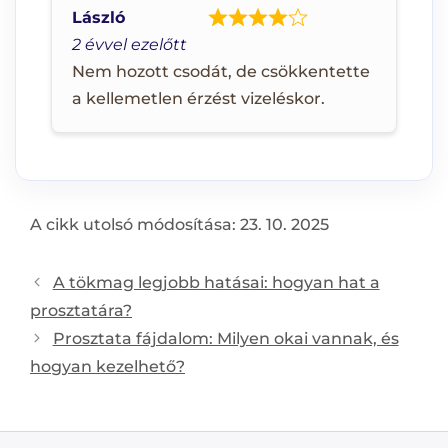
László
2 évvel ezelőtt
Nem hozott csodát, de csökkentette
a kellemetlen érzést vizeléskor.
A cikk utolsó módosítása: 23. 10. 2025
Post
A tökmag legjobb hatásai: hogyan hat a
navigation
prosztatára?
Prosztata fájdalom: Milyen okai vannak, és
hogyan kezelhető?