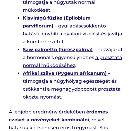
támogatja a húgyutak normál
működését.
Kisvirágú füzike (Epilobium
parviflorum)
– gyulladáscsökkentő
hatású,
enyhíti a gyakori vizelést
és javítja
a komfortérzetet.
Saw palmetto (fűrészpálma)
– hozzájárul
a hormonális egyensúlyhoz és
a prosztata
normál működéséhez
.
Afrikai szilva (Pygeum africanum)
–
támogatja a húgyhólyag egészségét és
csökkenti
a
megnagyobbodott prosztata
okozta nyomást
.
A legjobb eredmény érdekében
érdemes
ezeket a növényeket kombinálni
, mivel
hatásuk kölcsönösen erősíti egymást. Sok