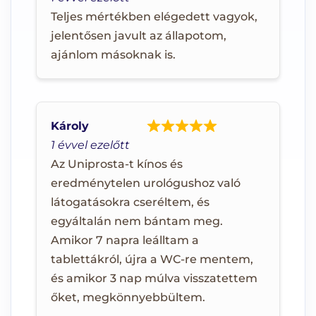
Teljes mértékben elégedett vagyok,
jelentősen javult az állapotom,
ajánlom másoknak is.
Károly
1 évvel ezelőtt
Az Uniprosta-t kínos és
eredménytelen urológushoz való
látogatásokra cseréltem, és
egyáltalán nem bántam meg.
Amikor 7 napra leálltam a
tablettákról, újra a WC-re mentem,
és amikor 3 nap múlva visszatettem
őket, megkönnyebbültem.