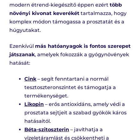
modern étrend-kiegészítő éppen ezért
több
növényi kivonat keverékét
tartalmazza, hogy
komplex módon támogassa a prosztatát és a
húgyutakat.
Ezenkívül
más hatóanyagok is fontos szerepet
játszanak
, amelyek fokozzák a gyógynövények
hatását:
Cink
– segít fenntartani a normál
tesztoszteronszintet és támogatja a
termékenységet.
Likopin
– erős antioxidáns, amely védi a
prosztata sejtjeit a szabad gyökök káros
hatásaitól.
Béta-szitoszterin
– javíthatja a
vizeletáramlást és csökkentheti a