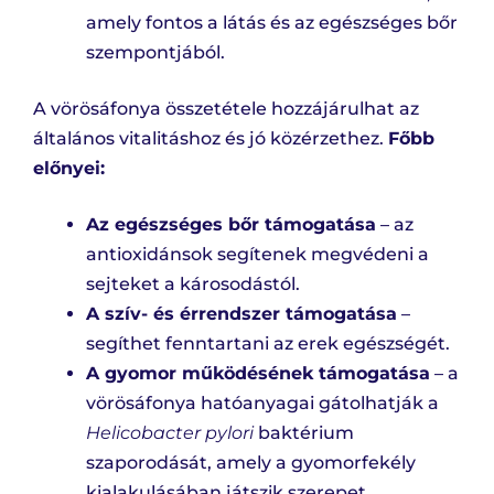
amely fontos a látás és az egészséges bőr
szempontjából.
A vörösáfonya összetétele hozzájárulhat az
általános vitalitáshoz és jó közérzethez.
Főbb
előnyei:
Az egészséges bőr támogatása
– az
antioxidánsok segítenek megvédeni a
sejteket a károsodástól.
A szív- és érrendszer támogatása
–
segíthet fenntartani az erek egészségét.
A gyomor működésének támogatása
– a
vörösáfonya hatóanyagai gátolhatják a
Helicobacter pylori
baktérium
szaporodását, amely a gyomorfekély
kialakulásában játszik szerepet.