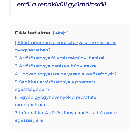
erről a rendkívüli gyümölcsről!
Cikk tartalma
elrejt
1
Miért népszerű a vörösáfonya a természetes
gyógyászatban?
2
A vörösáfonya fő egészségügyi hatásai
3
A vörösáfonya hatása a húgyutakra
4
Hogyan fogyassza helyesen a vörösáfonyát?
5
Segíthet a vörösáfonya a prosztata
egészségében?
6
Egyéb gyógynövények a prosztata
támogatására
7
Infografika: A vörösáfonya hatása a húgyutak
egészségére