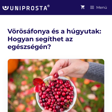
Kilépés
Menü
a
tartalomba
Vörösáfonya és a húgyutak:
Hogyan segíthet az
egészségén?