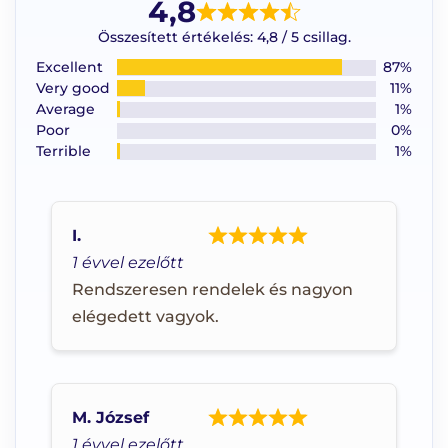
4,8
Összesített értékelés: 4,8 / 5 csillag.
Excellent
87%
Very good
11%
Average
1%
Poor
0%
Terrible
1%
I.
1 évvel ezelőtt
Rendszeresen rendelek és nagyon
elégedett vagyok.
M. József
1 évvel ezelőtt