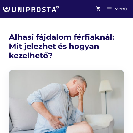
Kilépés
Menü
a
tartalomba
Alhasi fájdalom férfiaknál:
Mit jelezhet és hogyan
kezelhető?