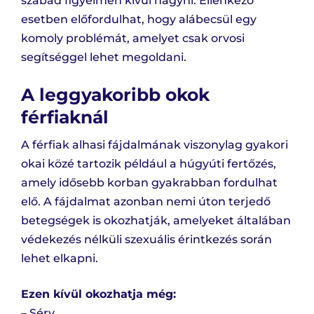
szabad figyelmen kívül hagyni. Ellenkező
esetben előfordulhat, hogy alábecsül egy
komoly problémát, amelyet csak orvosi
segítséggel lehet megoldani.
A leggyakoribb okok
férfiaknál
A férfiak alhasi fájdalmának viszonylag gyakori
okai közé tartozik például a húgyúti fertőzés,
amely idősebb korban gyakrabban fordulhat
elő. A fájdalmat azonban nemi úton terjedő
betegségek is okozhatják, amelyeket általában
védekezés nélküli szexuális érintkezés során
lehet elkapni.
Ezen kívül okozhatja még:
– Sérv