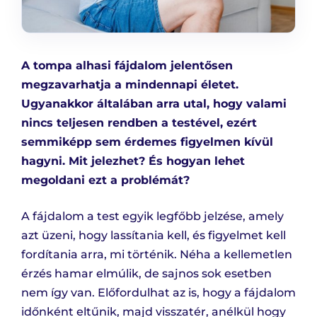
A tompa alhasi fájdalom jelentősen
megzavarhatja a mindennapi életet.
Ugyanakkor általában arra utal, hogy valami
nincs teljesen rendben a testével, ezért
semmiképp sem érdemes figyelmen kívül
hagyni. Mit jelezhet? És hogyan lehet
megoldani ezt a problémát?
A fájdalom a test egyik legfőbb jelzése, amely
azt üzeni, hogy lassítania kell, és figyelmet kell
fordítania arra, mi történik. Néha a kellemetlen
érzés hamar elmúlik, de sajnos sok esetben
nem így van. Előfordulhat az is, hogy a fájdalom
időnként eltűnik, majd visszatér, anélkül hogy