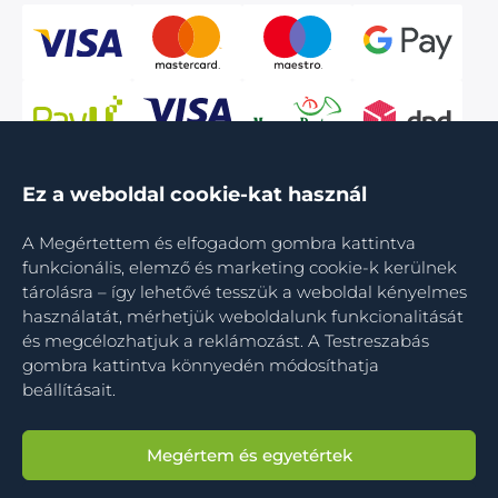
Ez a weboldal cookie-kat használ
A Megértettem és elfogadom gombra kattintva
funkcionális, elemző és marketing cookie-k kerülnek
tárolásra – így lehetővé tesszük a weboldal kényelmes
használatát, mérhetjük weboldalunk funkcionalitását
és megcélozhatjuk a reklámozást. A Testreszabás
© 2019–2026 UNIPROSTA® - étrend-kiegészítő.
gombra kattintva könnyedén módosíthatja
beállításait.
Minden jog fenntartva.
A prosztatáról
|
Sütik
|
ÁSzF
Megértem és egyetértek