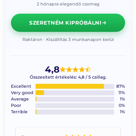
2 hónapra elegendő csomag
SZERETNÉM KIPRÓBÁLNI
Raktáron · Kiszállítás 3 munkanapon belül
4,8
Összesített értékelés: 4,8 / 5 csillag.
Excellent
87%
Very good
11%
Average
1%
Poor
0%
Terrible
1%