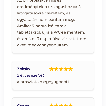
Az Uniprosta-t kínos és
eredménytelen urológushoz való
látogatásokra cseréltem, és
egyáltalán nem bántam meg.
Amikor 7 napra leálltam a
tablettákról, újra a WC-re mentem,
és amikor 3 nap múlva visszatettem
őket, megkönnyebbültem.
Zoltán
2 évvel ezelőtt
a prosztata megnyugodott
Csaba