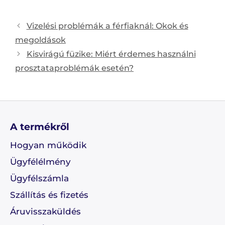
Post
Vizelési problémák a férfiaknál: Okok és
navigation
megoldások
Kisvirágú füzike: Miért érdemes használni
prosztataproblémák esetén?
A termékről
Hogyan működik
Ügyfélélmény
Ügyfélszámla
Szállítás és fizetés
Áruvisszaküldés