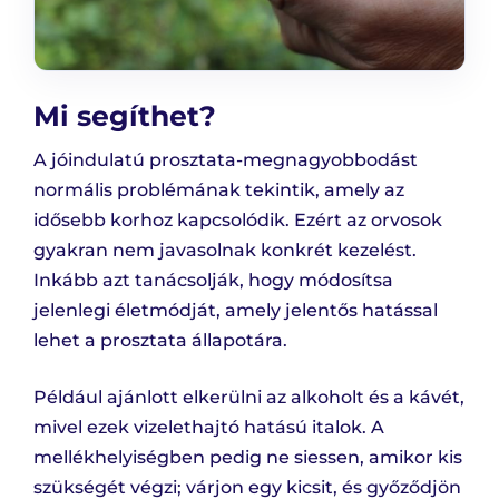
Mi segíthet?
A jóindulatú prosztata-megnagyobbodást
normális problémának tekintik, amely az
idősebb korhoz kapcsolódik. Ezért az orvosok
gyakran nem javasolnak konkrét kezelést.
Inkább azt tanácsolják, hogy módosítsa
jelenlegi életmódját, amely jelentős hatással
lehet a prosztata állapotára.
Például ajánlott elkerülni az alkoholt és a kávét,
mivel ezek vizelethajtó hatású italok. A
mellékhelyiségben pedig ne siessen, amikor kis
szükségét végzi; várjon egy kicsit, és győződjön