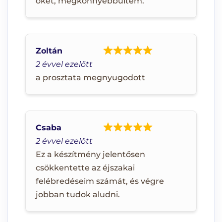
őket, megkönnyebbültem.
Zoltán
2 évvel ezelőtt
a prosztata megnyugodott
Csaba
2 évvel ezelőtt
Ez a készítmény jelentősen
csökkentette az éjszakai
felébredéseim számát, és végre
jobban tudok aludni.