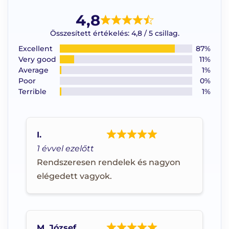
4,8
Összesített értékelés: 4,8 / 5 csillag.
Excellent
87%
Very good
11%
Average
1%
Poor
0%
Terrible
1%
I.
1 évvel ezelőtt
Rendszeresen rendelek és nagyon
elégedett vagyok.
M. József