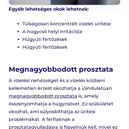
Egyéb lehetséges okok lehetnek:
Túlságosan koncentrált vizelet ürítése
A húgycső helyi irritációja
Húgyúti fertőzések
Húgyúti fertőzések
Megnagyobbodott prosztata
A vizelési nehézséget és a vizelés közbeni
kellemetlen érzést okozhatja a jóindulatúan
megnagyobbodott prosztata
is, amely
összenyomhatja a húgycsövet. Ez szűkületet
okozhat, ami súlyosbíthatja az ürítési
problémákat. A férfiaknak a
prosztatagyulladásra is figyelniük kell, mivel ez