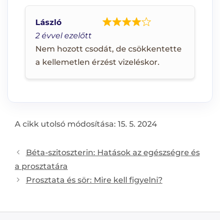
László
2 évvel ezelőtt
Nem hozott csodát, de csökkentette
a kellemetlen érzést vizeléskor.
A cikk utolsó módosítása: 15. 5. 2024
Post
Béta-szitoszterin: Hatások az egészségre és
navigation
a prosztatára
Prosztata és sör: Mire kell figyelni?