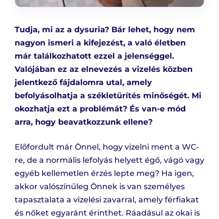
Tudja, mi az a dysuria? Bár lehet, hogy nem
nagyon ismeri a kifejezést, a való életben
már találkozhatott ezzel a jelenséggel.
Valójában ez az elnevezés a vizelés közben
jelentkező fájdalomra utal, amely
befolyásolhatja a székletürítés minőségét. Mi
okozhatja ezt a problémát? És van-e mód
arra, hogy beavatkozzunk ellene?
Előfordult már Önnel, hogy vizelni ment a WC-
re, de a normális lefolyás helyett égő, vágó vagy
egyéb kellemetlen érzés lepte meg? Ha igen,
akkor valószínűleg Önnek is van személyes
tapasztalata a vizelési zavarral, amely férfiakat
és nőket egyaránt érinthet. Ráadásul az okai is