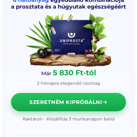
a prosztata és a húgyutak egészségéért
5 830 Ft-tól
Már
2 hónapra elegendő csomag
SZERETNÉM KIPRÓBÁLNI
Raktáron · Kiszállítás 3 munkanapon belül