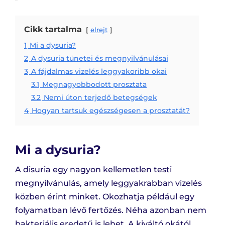
Cikk tartalma
elrejt
1
Mi a dysuria?
2
A dysuria tünetei és megnyilvánulásai
3
A fájdalmas vizelés leggyakoribb okai
3.1
Megnagyobbodott prosztata
3.2
Nemi úton terjedő betegségek
4
Hogyan tartsuk egészségesen a prosztatát?
Mi a dysuria?
A disuria egy nagyon kellemetlen testi
megnyilvánulás, amely leggyakrabban vizelés
közben érint minket. Okozhatja például egy
folyamatban lévő fertőzés. Néha azonban nem
bakteriális eredetű is lehet. A kiváltó okától