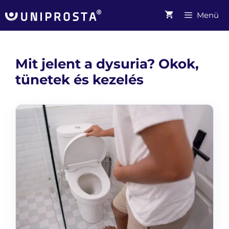
Kilépés
Menü
a
tartalomba
Mit jelent a dysuria? Okok,
tünetek és kezelés