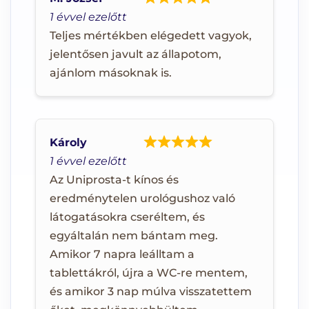
1 évvel ezelőtt
Teljes mértékben elégedett vagyok,
jelentősen javult az állapotom,
ajánlom másoknak is.
Károly
1 évvel ezelőtt
Az Uniprosta-t kínos és
eredménytelen urológushoz való
látogatásokra cseréltem, és
egyáltalán nem bántam meg.
Amikor 7 napra leálltam a
tablettákról, újra a WC-re mentem,
és amikor 3 nap múlva visszatettem