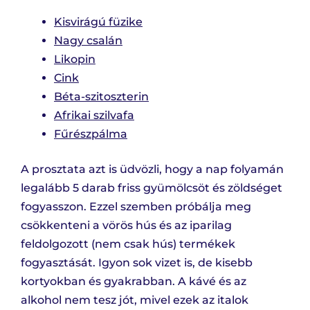
Kisvirágú füzike
Nagy csalán
Likopin
Cink
Béta-szitoszterin
Afrikai szilvafa
Fűrészpálma
A prosztata azt is üdvözli, hogy a nap folyamán
legalább 5 darab friss gyümölcsöt és zöldséget
fogyasszon. Ezzel szemben próbálja meg
csökkenteni a vörös hús és az iparilag
feldolgozott (nem csak hús) termékek
fogyasztását. Igyon sok vizet is, de kisebb
kortyokban és gyakrabban. A kávé és az
alkohol nem tesz jót, mivel ezek az italok