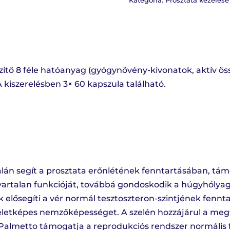
Kategória:
Prosztata kezelése
zítő 8 féle hatóanyag (gyógynövény-kivonatok, aktív ös
 kiszerelésben 3× 60 kapszula található.
án segít a prosztata erőnlétének fenntartásában, támog
avartalan funkcióját, továbbá gondoskodik a húgyhólya
k elősegíti a vér normál tesztoszteron-szintjének fennta
 életképes nemzőképességet. A szelén hozzájárul a meg
almetto támogatja a reprodukciós rendszer normális 