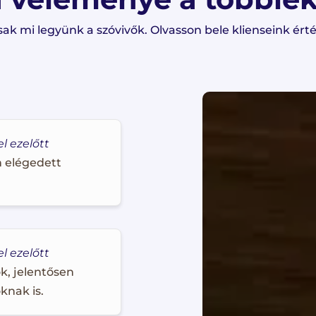
ak mi legyünk a szóvivők. Olvasson bele klienseink érté
el ezelőtt
 elégedett
el ezelőtt
k, jelentősen
knak is.