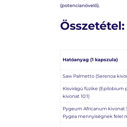
(potencianövelő).
Összetétel:
Hatóanyag (1 kapszula)
Saw Palmetto (Serenoa kivo
Kisvirágú füzike (Epilobium 
kivonat 10:1)
Pygeum Africanum kivonat 5
Pygea mennyiségnek felel 