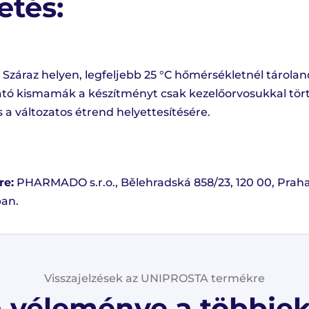
etés:
 Száraz helyen, legfeljebb 25 °C hőmérsékletnél tárola
ató kismamák a készítményt csak kezelőorvosukkal tör
a változatos étrend helyettesítésére.
re:
PHARMADO s.r.o., Bělehradská 858/23, 120 00, Praha
ban.
Visszajelzések az UNIPROSTA termékre
a véleménye a többie