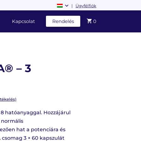
|
Ügyfélfiók
Kapcsolat
Rendelés
0
® – 3
tékelés)
 8 hatóanyaggal. Hozzájárul
a normális
ezően hat a potenciára és
 A csomag 3 × 60 kapszulát