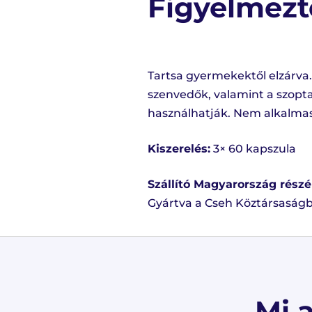
Figyelmezt
Tartsa gyermekektől elzárva.
szenvedők, valamint a szopt
használhatják. Nem alkalmas 
Kiszerelés:
3× 60 kapszula
Szállító Magyarország részé
Gyártva a Cseh Köztársaság
Mi 