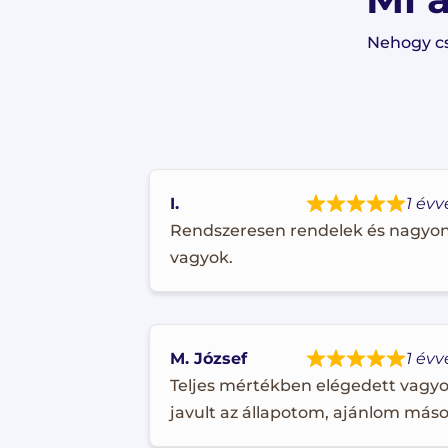
Nehogy cs
I.
1 évv
Rendszeresen rendelek és nagyon
vagyok.
M. József
1 évv
Teljes mértékben elégedett vagyo
javult az állapotom, ajánlom máso