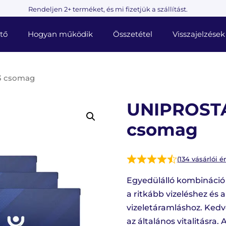
Rendeljen 2+ terméket, és mi fizetjük a szállítást.
tő
Hogyan működik
Összetétel
Visszajelzések
3 csomag
UNIPROSTA
csomag
(
134
vásárlói ér
Egyedülálló kombináció
a ritkább vizeléshez és 
vizeletáramláshoz. Kedv
az általános vitalitásra.