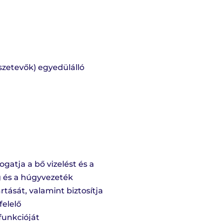
szetevők) egyedülálló
atja a bő vizelést és a
g és a húgyvezeték
rtását, valamint biztosítja
felelő
funkcióját