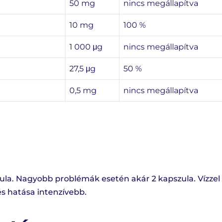
50 mg
nincs megállapítva
10 mg
100 %
1 000 μg
nincs megállapítva
27,5 μg
50 %
0,5 mg
nincs megállapítva
zula. Nagyobb problémák esetén akár 2 kapszula. Vízzel 
s hatása intenzívebb.