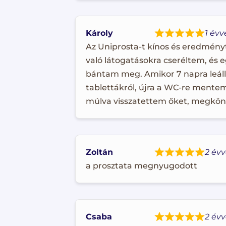
Károly
1 évv
Az Uniprosta-t kínos és eredmény
való látogatásokra cseréltem, és 
bántam meg. Amikor 7 napra leál
tablettákról, újra a WC-re mentem
múlva visszatettem őket, megkö
Zoltán
2 évv
a prosztata megnyugodott
Csaba
2 évv