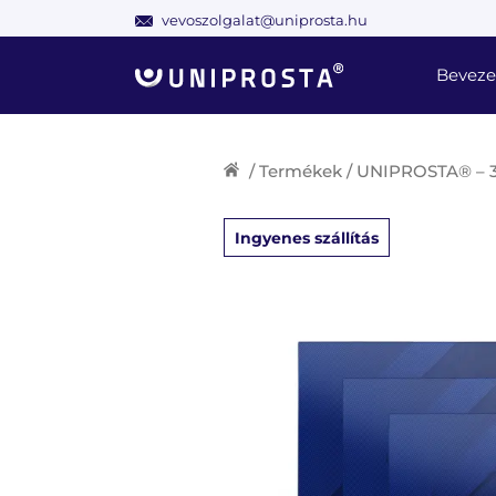
vevoszolgalat@uniprosta.hu
Beveze
/
Termékek
/
UNIPROSTA® – 
Ingyenes szállítás