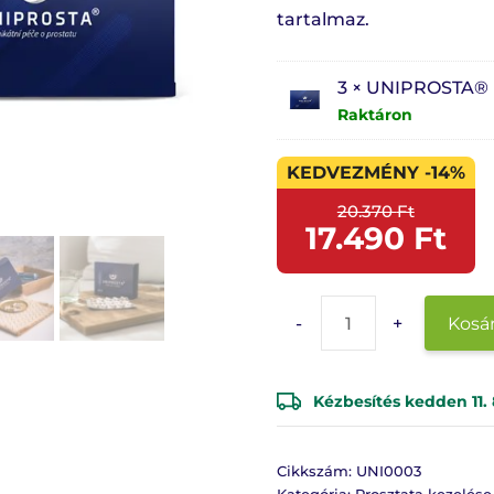
tartalmaz.
3 × UNIPROSTA®
Raktáron
KEDVEZMÉNY -14%
20.370
Ft
17.490
Ft
Kosá
Kézbesítés kedden 11. 
Cikkszám:
UNI0003