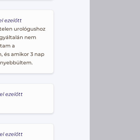
el ezelőtt
telen urológushoz
egyáltalán nem
ltam a
, és amikor 3 nap
nnyebbültem.
el ezelőtt
el ezelőtt