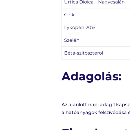
Urtica Dioica – Nagycsalán
Cink
Lykopen 20%
Szelén
Béta-szitoszterol
Adagolás:
Az ajánlott napi adag 1 kaps
a hatóanyagok felszívódása é