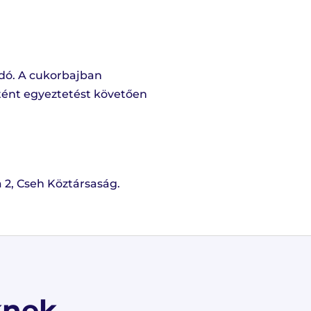
ndó. A cukorbajban
tént egyeztetést követően
 2, Cseh Köztársaság.
knek